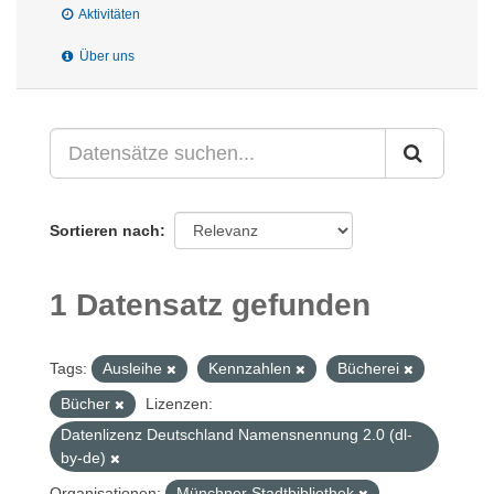
Aktivitäten
Über uns
Sortieren nach
1 Datensatz gefunden
Tags:
Ausleihe
Kennzahlen
Bücherei
Bücher
Lizenzen:
Datenlizenz Deutschland Namensnennung 2.0 (dl-
by-de)
Organisationen:
Münchner Stadtbibliothek