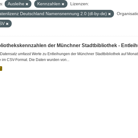
s:
Ausleihe
Kennzahlen
Lizenzen:
atenlizenz Deutschland Namensnennung 2.0 (dl-by-de)
Organisati
SV
bliothekskennzahlen der Münchner Stadtbibliothek - Entlei
Datensatz umfasst Werte zu Entleihungen der Münchner Stadtbibliothek auf Monat
e im CSV-Format. Die Daten wurden von...
V