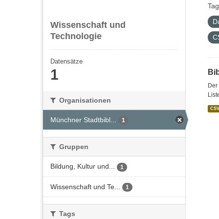
Tag
D
Wissenschaft und
Technologie
C
Datensätze
1
Bi
Der 
List
Organisationen
CS
Münchner Stadtbibl...
1
Gruppen
Bildung, Kultur und...
1
Wissenschaft und Te...
1
Tags