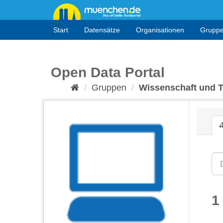
Überspringen
zum
Inhalt
Start
Datensätze
Organisationen
Grupp
Open Data Portal
Gruppen
Wissenschaft und 
1