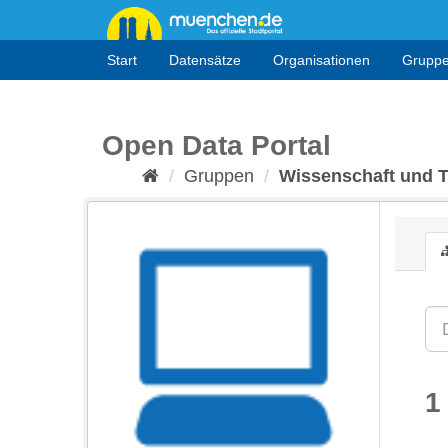
Überspringen
zum
Inhalt
Start
Datensätze
Organisationen
Grupp
Open Data Portal
Gruppen
Wissenschaft und 
1