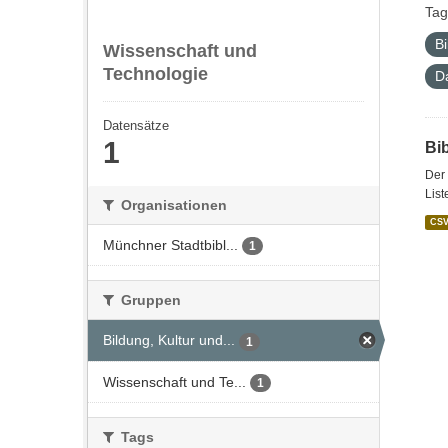
Tag
Bi
Wissenschaft und
Technologie
D
Datensätze
1
Bi
Der 
List
Organisationen
CS
Münchner Stadtbibl...
1
Gruppen
Bildung, Kultur und...
1
Wissenschaft und Te...
1
Tags