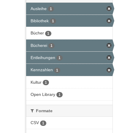
Ausleihe
1
Bibliothek
1
Bücher
1
Bücherei
1
Entleihungen
1
Kennzahlen
1
Kultur
1
Open Library
1
Formate
CSV
1