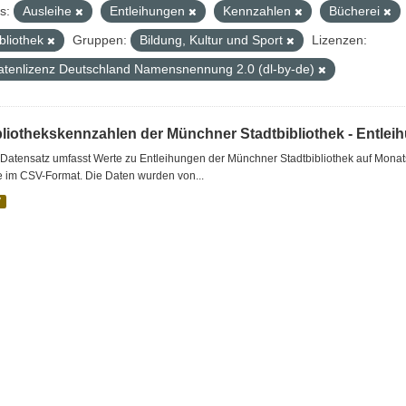
s:
Ausleihe
Entleihungen
Kennzahlen
Bücherei
bliothek
Gruppen:
Bildung, Kultur und Sport
Lizenzen:
atenlizenz Deutschland Namensnennung 2.0 (dl-by-de)
bliothekskennzahlen der Münchner Stadtbibliothek - Entlei
Datensatz umfasst Werte zu Entleihungen der Münchner Stadtbibliothek auf Monat
e im CSV-Format. Die Daten wurden von...
V