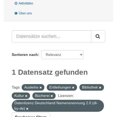
Aktivitäten
Über uns
Sortieren nach
1 Datensatz gefunden
Tags:
Ausleihe
Entleihungen
Bibliothek
Kultur
Bücherei
Lizenzen:
Datenlizenz Deutschland Namensnennung 2.0 (dl-
by-de)