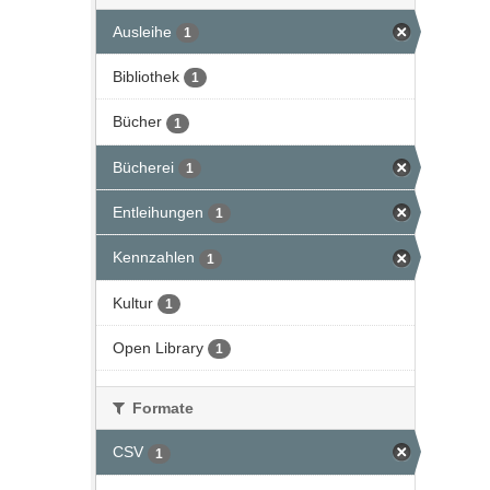
Ausleihe
1
Bibliothek
1
Bücher
1
Bücherei
1
Entleihungen
1
Kennzahlen
1
Kultur
1
Open Library
1
Formate
CSV
1