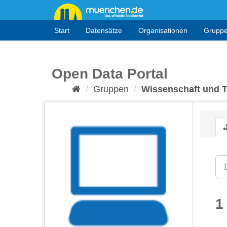
Überspringen
zum
Inhalt
Start
Datensätze
Organisationen
Grupp
Open Data Portal
Gruppen
Wissenschaft und 
1