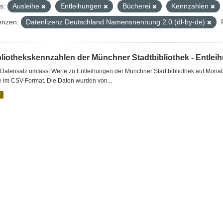
s:
Ausleihe
Entleihungen
Bücherei
Kennzahlen
enzen:
Datenlizenz Deutschland Namensnennung 2.0 (dl-by-de)
bliothekskennzahlen der Münchner Stadtbibliothek - Entlei
Datensatz umfasst Werte zu Entleihungen der Münchner Stadtbibliothek auf Monat
e im CSV-Format. Die Daten wurden von...
V