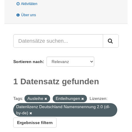
Aktivitäten
Über uns
Sortieren nach
1 Datensatz gefunden
Tags:
Ausleihe
Entleihungen
Lizenzen:
Datenlizenz Deutschland Namensnennung 2.0 (dl-
by-de)
Ergebnisse filtern