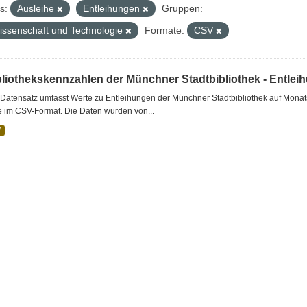
s:
Ausleihe
Entleihungen
Gruppen:
issenschaft und Technologie
Formate:
CSV
bliothekskennzahlen der Münchner Stadtbibliothek - Entlei
Datensatz umfasst Werte zu Entleihungen der Münchner Stadtbibliothek auf Monat
e im CSV-Format. Die Daten wurden von...
V