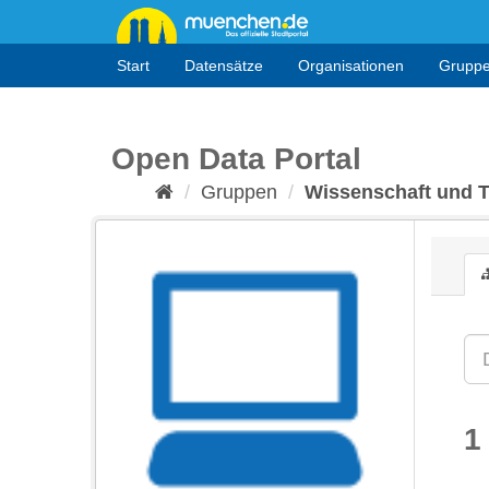
Überspringen
zum
Inhalt
Start
Datensätze
Organisationen
Grupp
Open Data Portal
Gruppen
Wissenschaft und 
1