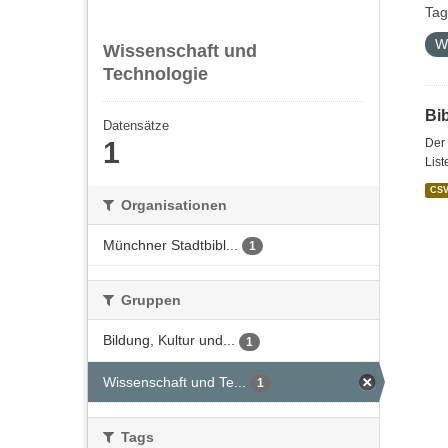
Tag
W
Wissenschaft und
Technologie
Bi
Datensätze
1
Der 
List
CS
Organisationen
Münchner Stadtbibl...
1
Gruppen
Bildung, Kultur und...
1
Wissenschaft und Te...
1
Tags