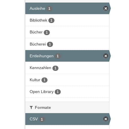
Ausleihe
1
Bibliothek
1
Bücher
1
Bücherei
1
Entleihungen
1
Kennzahlen
1
Kultur
1
Open Library
1
Formate
CSV
1