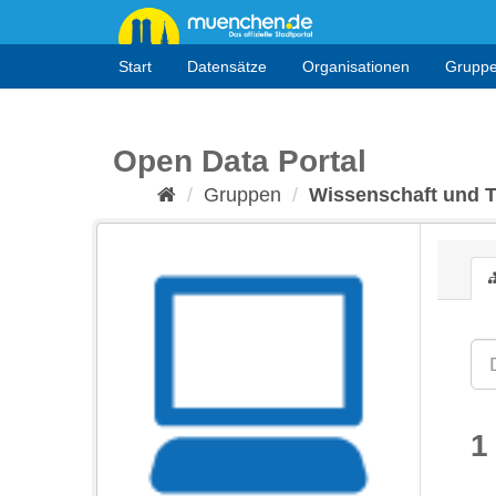
Überspringen
zum
Inhalt
Start
Datensätze
Organisationen
Grupp
Open Data Portal
Gruppen
Wissenschaft und 
1