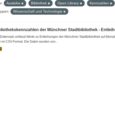
s:
Ausleihe
Bibliothek
Open Library
Kennzahlen
ppen:
Wissenschaft und Technologie
bliothekskennzahlen der Münchner Stadtbibliothek - Entlei
Datensatz umfasst Werte zu Entleihungen der Münchner Stadtbibliothek auf Monat
e im CSV-Format. Die Daten wurden von...
V