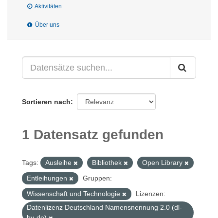
Aktivitäten
Über uns
Sortieren nach
1 Datensatz gefunden
Tags:
Ausleihe
Bibliothek
Open Library
Entleihungen
Gruppen:
Wissenschaft und Technologie
Lizenzen:
Datenlizenz Deutschland Namensnennung 2.0 (dl-
by-de)