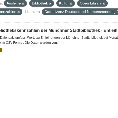
s:
Ausleihe
Bibliothek
Kultur
Open Library
ennzahlen
Lizenzen:
Datenlizenz Deutschland Namensnennung 2
bliothekskennzahlen der Münchner Stadtbibliothek - Entlei
Datensatz umfasst Werte zu Entleihungen der Münchner Stadtbibliothek auf Monat
e im CSV-Format. Die Daten wurden von...
V