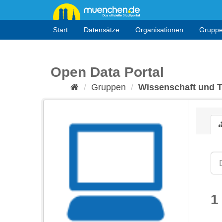
Überspringen
zum
Inhalt
Start
Datensätze
Organisationen
Grupp
Open Data Portal
Gruppen
Wissenschaft und 
1