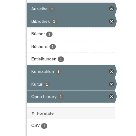
Ausleihe
1
Bibliothek
1
Bücher
1
Bücherei
1
Entleihungen
1
Kennzahlen
1
Kultur
1
Open Library
1
Formate
CSV
1