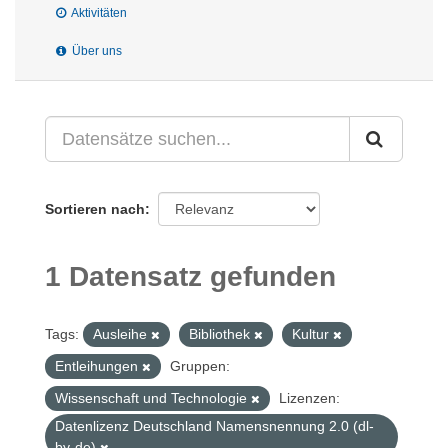
Aktivitäten
Über uns
Sortieren nach
1 Datensatz gefunden
Tags:
Ausleihe
Bibliothek
Kultur
Entleihungen
Gruppen:
Wissenschaft und Technologie
Lizenzen:
Datenlizenz Deutschland Namensnennung 2.0 (dl-
by-de)