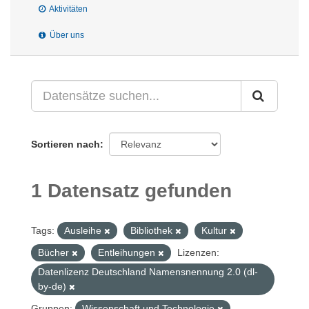
Aktivitäten
Über uns
Sortieren nach
1 Datensatz gefunden
Tags:
Ausleihe
Bibliothek
Kultur
Bücher
Entleihungen
Lizenzen:
Datenlizenz Deutschland Namensnennung 2.0 (dl-
by-de)
Gruppen:
Wissenschaft und Technologie