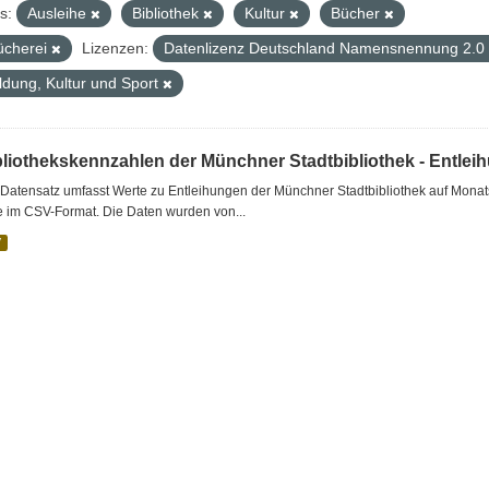
s:
Ausleihe
Bibliothek
Kultur
Bücher
ücherei
Lizenzen:
Datenlizenz Deutschland Namensnennung 2.0 
ldung, Kultur und Sport
bliothekskennzahlen der Münchner Stadtbibliothek - Entlei
Datensatz umfasst Werte zu Entleihungen der Münchner Stadtbibliothek auf Monat
e im CSV-Format. Die Daten wurden von...
V