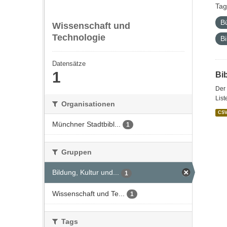
Tag
B
Wissenschaft und
Technologie
Bi
Datensätze
1
Bi
Der 
List
Organisationen
CS
Münchner Stadtbibl...
1
Gruppen
Bildung, Kultur und...
1
Wissenschaft und Te...
1
Tags