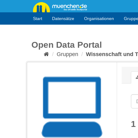
Überspringen
zum
Inhalt
Start
Datensätze
Organisationen
Grupp
Open Data Portal
Gruppen
Wissenschaft und 
1