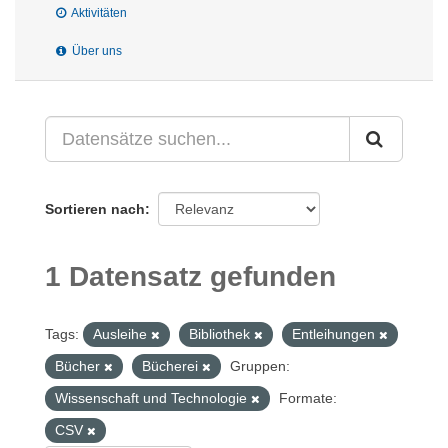
Aktivitäten
Über uns
Sortieren nach
1 Datensatz gefunden
Tags:
Ausleihe
Bibliothek
Entleihungen
Bücher
Bücherei
Gruppen:
Wissenschaft und Technologie
Formate:
CSV