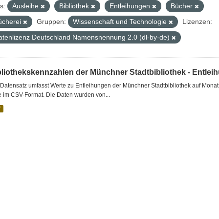
s:
Ausleihe
Bibliothek
Entleihungen
Bücher
ücherei
Gruppen:
Wissenschaft und Technologie
Lizenzen:
atenlizenz Deutschland Namensnennung 2.0 (dl-by-de)
bliothekskennzahlen der Münchner Stadtbibliothek - Entlei
Datensatz umfasst Werte zu Entleihungen der Münchner Stadtbibliothek auf Monat
e im CSV-Format. Die Daten wurden von...
V