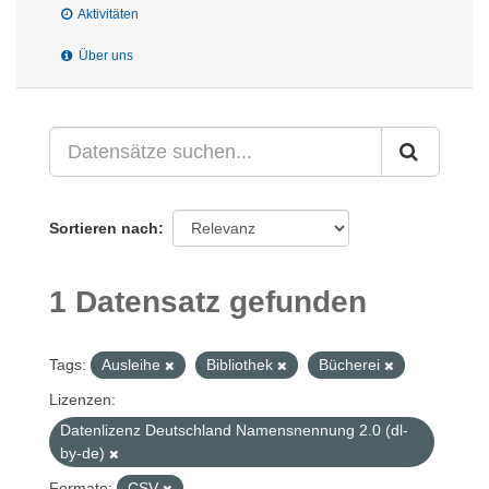
Aktivitäten
Über uns
Sortieren nach
1 Datensatz gefunden
Tags:
Ausleihe
Bibliothek
Bücherei
Lizenzen:
Datenlizenz Deutschland Namensnennung 2.0 (dl-
by-de)
Formate:
CSV