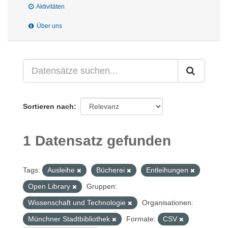
Aktivitäten
Über uns
Sortieren nach
1 Datensatz gefunden
Tags:
Ausleihe
Bücherei
Entleihungen
Open Library
Gruppen:
Wissenschaft und Technologie
Organisationen:
Münchner Stadtbibliothek
Formate:
CSV