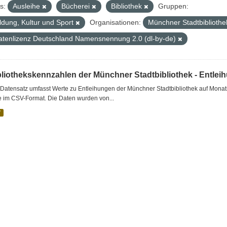
s:
Ausleihe
Bücherei
Bibliothek
Gruppen:
ldung, Kultur und Sport
Organisationen:
Münchner Stadtbiblioth
atenlizenz Deutschland Namensnennung 2.0 (dl-by-de)
bliothekskennzahlen der Münchner Stadtbibliothek - Entlei
Datensatz umfasst Werte zu Entleihungen der Münchner Stadtbibliothek auf Monat
e im CSV-Format. Die Daten wurden von...
V