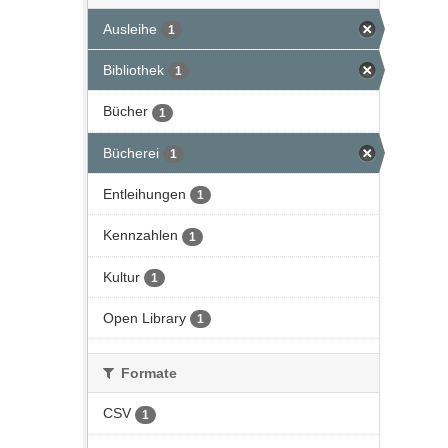
Ausleihe
1
Bibliothek
1
Bücher
1
Bücherei
1
Entleihungen
1
Kennzahlen
1
Kultur
1
Open Library
1
Formate
CSV
1