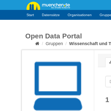
Überspringen
zum
Inhalt
Start
Datensätze
Organisationen
Grupp
Open Data Portal
Gruppen
Wissenschaft und 
1