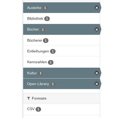
Ausleihe
1
Bibliothek
1
Bücher
1
Bücherei
1
Entleihungen
1
Kennzahlen
1
Kultur
1
Open Library
1
Formate
CSV
1