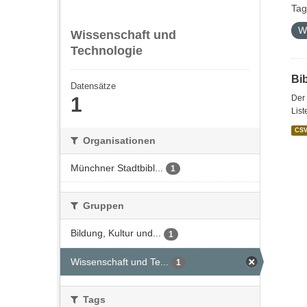
Tag
W
Wissenschaft und
Technologie
Bi
Datensätze
1
Der 
List
CS
Organisationen
Münchner Stadtbibl...
1
Gruppen
Bildung, Kultur und...
1
Wissenschaft und Te...
1
Tags