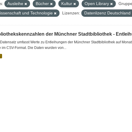
s:
Ausleihe
Bücher
Kultur
Open Library
Gruppe
issenschaft und Technologie
Lizenzen:
Datenlizenz Deutschland
bliothekskennzahlen der Münchner Stadtbibliothek - Entlei
Datensatz umfasst Werte zu Entleihungen der Münchner Stadtbibliothek auf Monat
e im CSV-Format. Die Daten wurden von...
V