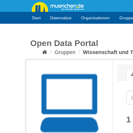
Überspringen
zum
Inhalt
Start
Datensätze
Organisationen
Grupp
Open Data Portal
Gruppen
Wissenschaft und 
1