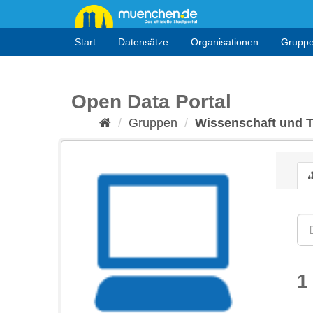
Überspringen
zum
Inhalt
Start
Datensätze
Organisationen
Grupp
Open Data Portal
Gruppen
Wissenschaft und 
1