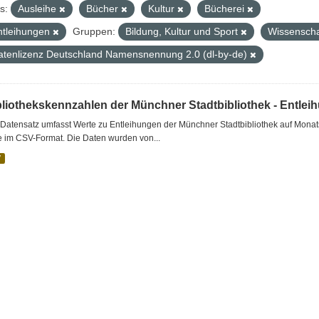
s:
Ausleihe
Bücher
Kultur
Bücherei
ntleihungen
Gruppen:
Bildung, Kultur und Sport
Wissenscha
atenlizenz Deutschland Namensnennung 2.0 (dl-by-de)
bliothekskennzahlen der Münchner Stadtbibliothek - Entlei
Datensatz umfasst Werte zu Entleihungen der Münchner Stadtbibliothek auf Monat
e im CSV-Format. Die Daten wurden von...
V