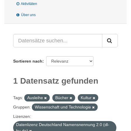
Aktivitäten
Über uns
Sortieren nach
1 Datensatz gefunden
Tags:
Ausleihe
Bücher
Kultur
Gruppen:
Wissenschaft und Technologie
Lizenzen:
Datenlizenz Deutschland Namensnennung 2.0 (dl-
by-de)