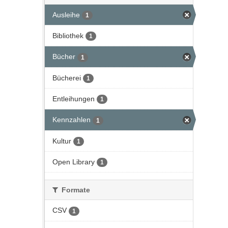
Ausleihe
1
Bibliothek
1
Bücher
1
Bücherei
1
Entleihungen
1
Kennzahlen
1
Kultur
1
Open Library
1
Formate
CSV
1