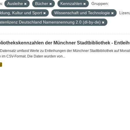
s:
Ausleihe
Bücher
Kennzahlen
Gruppen:
ldung, Kultur und Sport
Wissenschaft und Technologie
Lizen
atenlizenz Deutschland Namensnennung 2.0 (dl-by-de)
bliothekskennzahlen der Münchner Stadtbibliothek - Entlei
Datensatz umfasst Werte zu Entleihungen der Münchner Stadtbibliothek auf Monat
e im CSV-Format. Die Daten wurden von...
V