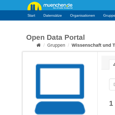
Überspringen
zum
Inhalt
Start
Datensätze
Organisationen
Grupp
Open Data Portal
Gruppen
Wissenschaft und 
1