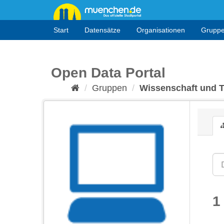
Überspringen
zum
Inhalt
Start
Datensätze
Organisationen
Grupp
Open Data Portal
Gruppen
Wissenschaft und 
1