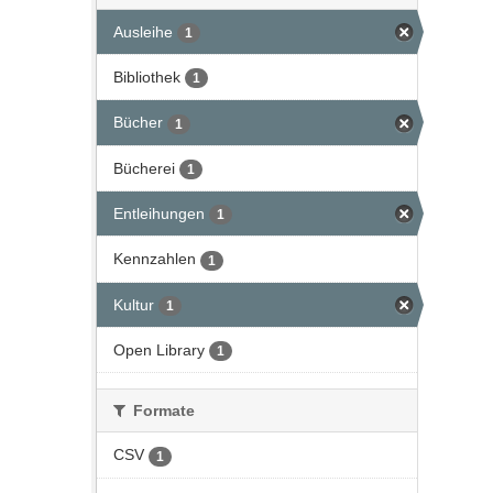
Ausleihe
1
Bibliothek
1
Bücher
1
Bücherei
1
Entleihungen
1
Kennzahlen
1
Kultur
1
Open Library
1
Formate
CSV
1