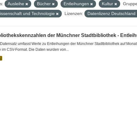
s:
Ausleihe
Bücher
Entleihungen
Kultur
Gruppe
issenschaft und Technologie
Lizenzen:
Datenlizenz Deutschland
bliothekskennzahlen der Münchner Stadtbibliothek - Entlei
Datensatz umfasst Werte zu Entleihungen der Münchner Stadtbibliothek auf Monat
e im CSV-Format. Die Daten wurden von...
V