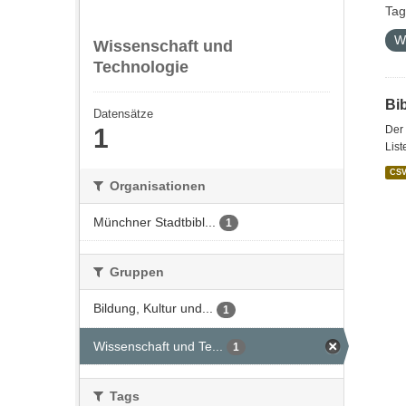
Tag
W
Wissenschaft und
Technologie
Bi
Datensätze
1
Der 
List
CS
Organisationen
Münchner Stadtbibl...
1
Gruppen
Bildung, Kultur und...
1
Wissenschaft und Te...
1
Tags