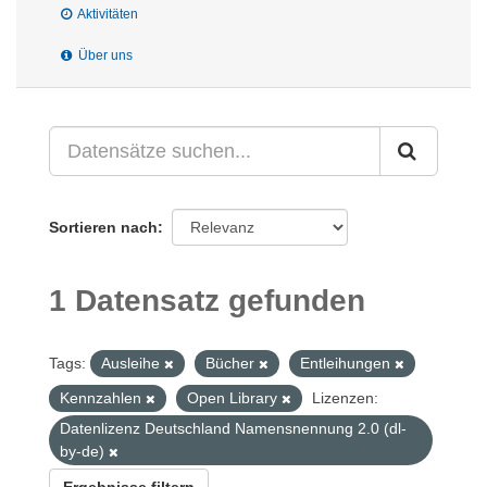
Aktivitäten
Über uns
Sortieren nach
1 Datensatz gefunden
Tags:
Ausleihe
Bücher
Entleihungen
Kennzahlen
Open Library
Lizenzen:
Datenlizenz Deutschland Namensnennung 2.0 (dl-
by-de)