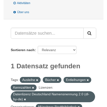
Aktivitäten
Über uns
Sortieren nach
1 Datensatz gefunden
Tags:
Ausleihe
Bücher
Entleihungen
Kennzahlen
Lizenzen:
Datenlizenz Deutschland Namensnennung 2.0 (dl-
by-de)
Organisationen:
Münchner Stadtbibliothek