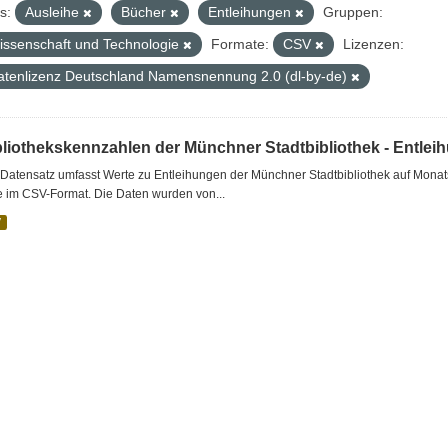
s:
Ausleihe
Bücher
Entleihungen
Gruppen:
issenschaft und Technologie
Formate:
CSV
Lizenzen:
atenlizenz Deutschland Namensnennung 2.0 (dl-by-de)
bliothekskennzahlen der Münchner Stadtbibliothek - Entlei
Datensatz umfasst Werte zu Entleihungen der Münchner Stadtbibliothek auf Monat
e im CSV-Format. Die Daten wurden von...
V