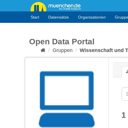
Überspringen
zum
Inhalt
Start
Datensätze
Organisationen
Grupp
Open Data Portal
Gruppen
Wissenschaft und 
1