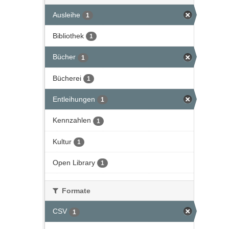
Ausleihe
1
Bibliothek
1
Bücher
1
Bücherei
1
Entleihungen
1
Kennzahlen
1
Kultur
1
Open Library
1
Formate
CSV
1