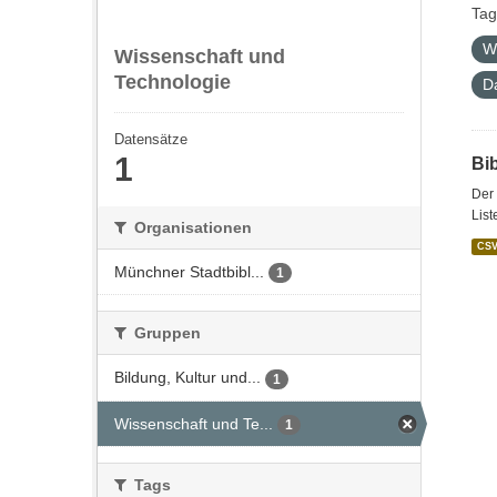
Tag
W
Wissenschaft und
Technologie
D
Datensätze
1
Bi
Der 
List
Organisationen
CS
Münchner Stadtbibl...
1
Gruppen
Bildung, Kultur und...
1
Wissenschaft und Te...
1
Tags