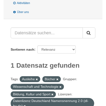
Aktivitäten
Über uns
Sortieren nach
1 Datensatz gefunden
Tags:
Ausleihe
Bücher
Gruppen:
Wissenschaft und Technologie
Bildung, Kultur und Sport
Lizenzen:
Datenlizenz Deutschland Namensnennung 2.0 (dl-
by-de)