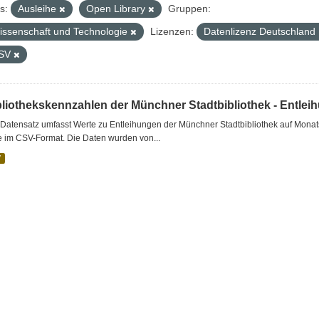
s:
Ausleihe
Open Library
Gruppen:
issenschaft und Technologie
Lizenzen:
Datenlizenz Deutschland
SV
bliothekskennzahlen der Münchner Stadtbibliothek - Entlei
Datensatz umfasst Werte zu Entleihungen der Münchner Stadtbibliothek auf Monat
e im CSV-Format. Die Daten wurden von...
V