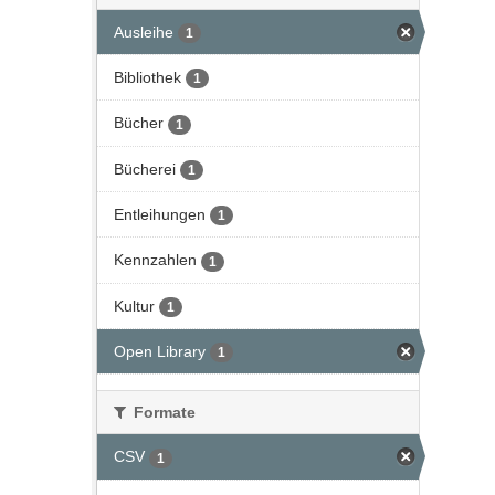
Ausleihe
1
Bibliothek
1
Bücher
1
Bücherei
1
Entleihungen
1
Kennzahlen
1
Kultur
1
Open Library
1
Formate
CSV
1