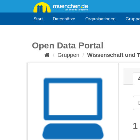
Überspringen
zum
Inhalt
Start
Datensätze
Organisationen
Grupp
Open Data Portal
Gruppen
Wissenschaft und 
1