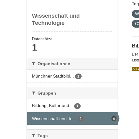
Tag
W
Wissenschaft und
Technologie
C
Datensätze
1
Bi
Der 
List
Organisationen
CS
Münchner Stadtbibl...
1
Gruppen
Bildung, Kultur und...
1
Wissenschaft und Te...
1
Tags