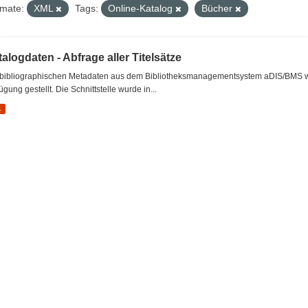
mate:
XML
Tags:
Online-Katalog
Bücher
alogdaten - Abfrage aller Titelsätze
 bibliographischen Metadaten aus dem Bibliotheksmanagementsystem aDIS/BMS wer
ügung gestellt. Die Schnittstelle wurde in...
L