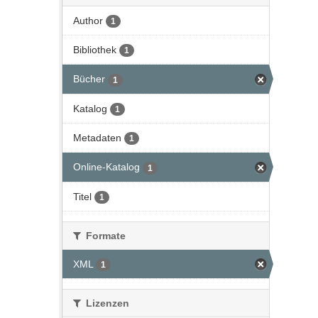
Author
1
Bibliothek
1
Bücher
1
Katalog
1
Metadaten
1
Online-Katalog
1
Titel
1
Formate
XML
1
Lizenzen