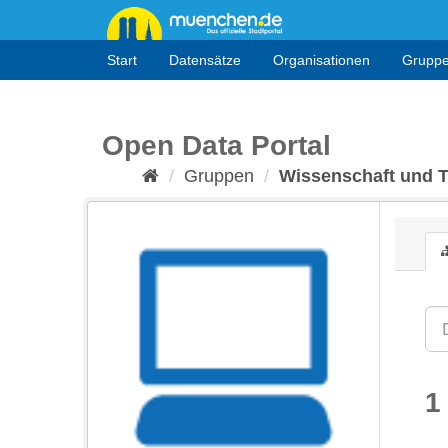
Überspringen
zum
Inhalt
Start
Datensätze
Organisationen
Grupp
Open Data Portal
Gruppen
Wissenschaft und 
1