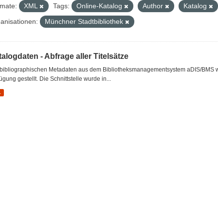
mate:
XML
Tags:
Online-Katalog
Author
Katalog
anisationen:
Münchner Stadtbibliothek
alogdaten - Abfrage aller Titelsätze
 bibliographischen Metadaten aus dem Bibliotheksmanagementsystem aDIS/BMS wer
ügung gestellt. Die Schnittstelle wurde in...
L