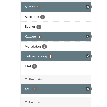
Author
1
Bibliothek
1
Bücher
1
Katalog
1
Metadaten
1
Online-Katalog
1
Titel
1
Formate
XML
1
Lizenzen