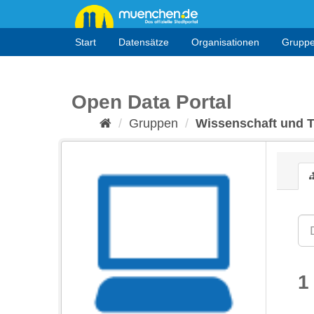
Überspringen
zum
Inhalt
Start
Datensätze
Organisationen
Grupp
Open Data Portal
Gruppen
Wissenschaft und 
1