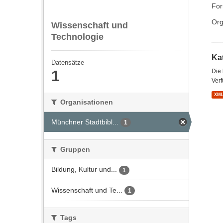
For
Org
Wissenschaft und
Technologie
Kat
Datensätze
1
Die
Verf
XM
Organisationen
Münchner Stadtbibl...
1
Gruppen
Bildung, Kultur und...
1
Wissenschaft und Te...
1
Tags