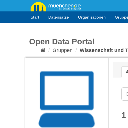
Überspringen
zum
Inhalt
Start
Datensätze
Organisationen
Grupp
Open Data Portal
Gruppen
Wissenschaft und 
1