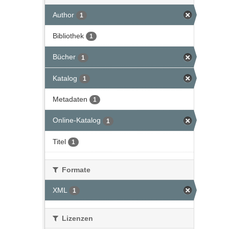
Author
1
Bibliothek
1
Bücher
1
Katalog
1
Metadaten
1
Online-Katalog
1
Titel
1
Formate
XML
1
Lizenzen