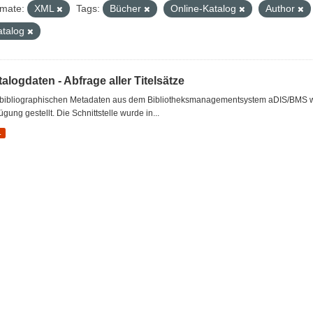
mate:
XML
Tags:
Bücher
Online-Katalog
Author
atalog
alogdaten - Abfrage aller Titelsätze
 bibliographischen Metadaten aus dem Bibliotheksmanagementsystem aDIS/BMS wer
ügung gestellt. Die Schnittstelle wurde in...
L