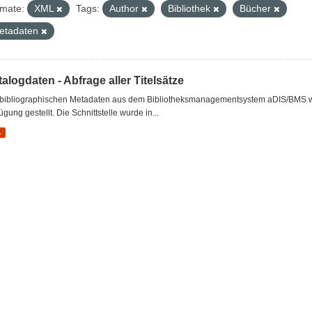
mate:
XML
Tags:
Author
Bibliothek
Bücher
etadaten
alogdaten - Abfrage aller Titelsätze
 bibliographischen Metadaten aus dem Bibliotheksmanagementsystem aDIS/BMS wer
ügung gestellt. Die Schnittstelle wurde in...
L