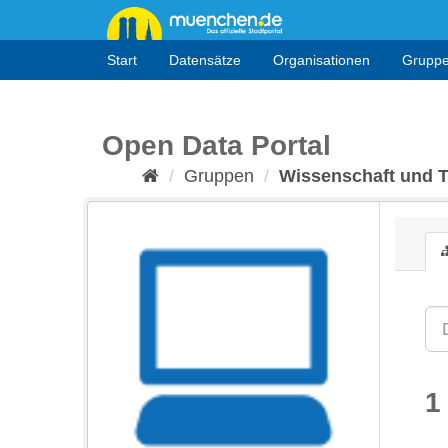
Überspringen
zum
Inhalt
Start
Datensätze
Organisationen
Grupp
Open Data Portal
Gruppen
Wissenschaft und 
1