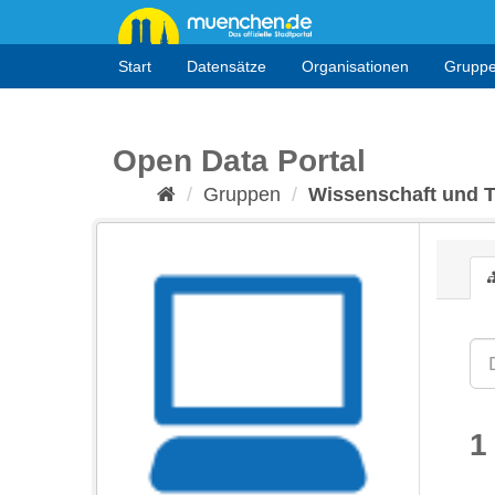
Überspringen
zum
Inhalt
Start
Datensätze
Organisationen
Grupp
Open Data Portal
Gruppen
Wissenschaft und 
1