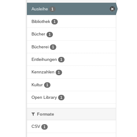
Ausleihe
1
Bibliothek
1
Bücher
1
Bücherei
1
Entleihungen
1
Kennzahlen
1
Kultur
1
Open Library
1
Formate
CSV
1