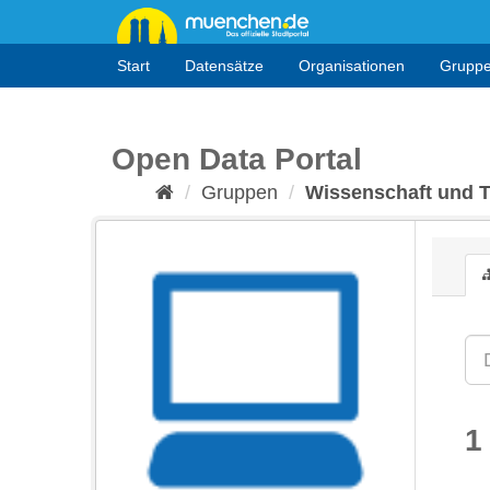
Überspringen
zum
Inhalt
Start
Datensätze
Organisationen
Grupp
Open Data Portal
Gruppen
Wissenschaft und 
1