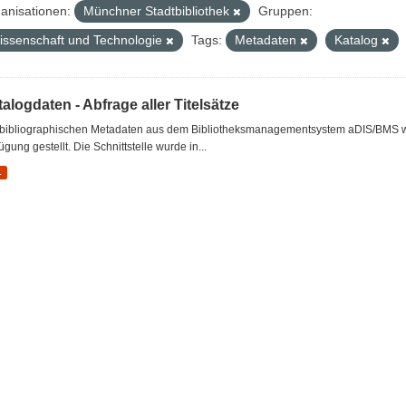
anisationen:
Münchner Stadtbibliothek
Gruppen:
issenschaft und Technologie
Tags:
Metadaten
Katalog
alogdaten - Abfrage aller Titelsätze
 bibliographischen Metadaten aus dem Bibliotheksmanagementsystem aDIS/BMS wer
ügung gestellt. Die Schnittstelle wurde in...
L