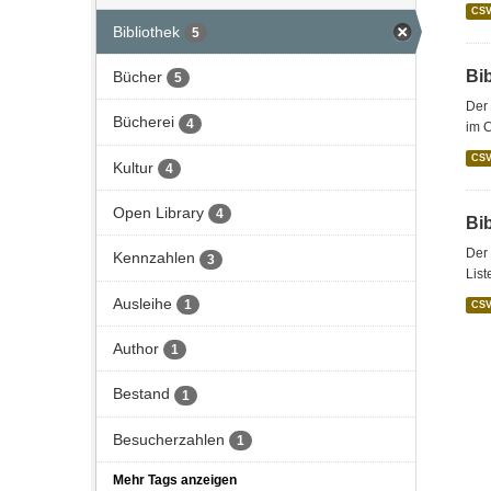
CS
Bibliothek
5
Bi
Bücher
5
Der 
Bücherei
4
im C
CS
Kultur
4
Open Library
4
Bi
Der 
Kennzahlen
3
List
Ausleihe
1
CS
Author
1
Bestand
1
Besucherzahlen
1
Mehr Tags anzeigen