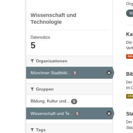
Org
W
Wissenschaft und
Technologie
Kat
Datensätze
5
Die
Verf
XM
Organisationen
Münchner Stadtbibl...
5
Bi
Der 
im 
Gruppen
CS
Bildung, Kultur und...
5
Wissenschaft und Te...
St
5
Der 
Stad
Tags