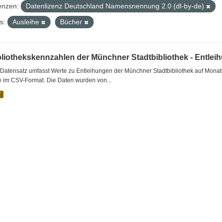
enzen:
Datenlizenz Deutschland Namensnennung 2.0 (dl-by-de)
s:
Ausleihe
Bücher
bliothekskennzahlen der Münchner Stadtbibliothek - Entlei
Datensatz umfasst Werte zu Entleihungen der Münchner Stadtbibliothek auf Monat
e im CSV-Format. Die Daten wurden von...
V