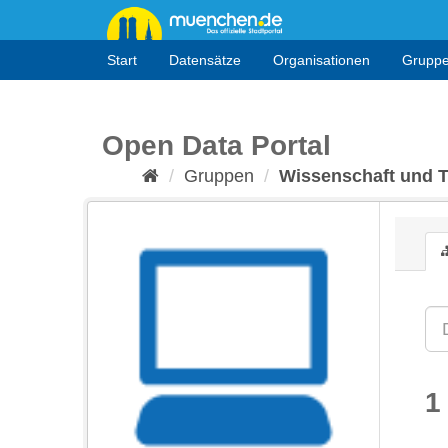
Überspringen
zum
Inhalt
Start
Datensätze
Organisationen
Grupp
Open Data Portal
Gruppen
Wissenschaft und 
1