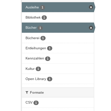
Ausleihe
1
Bibliothek
1
Bücher
1
Bücherei
1
Entleihungen
1
Kennzahlen
1
Kultur
1
Open Library
1
Formate
CSV
1