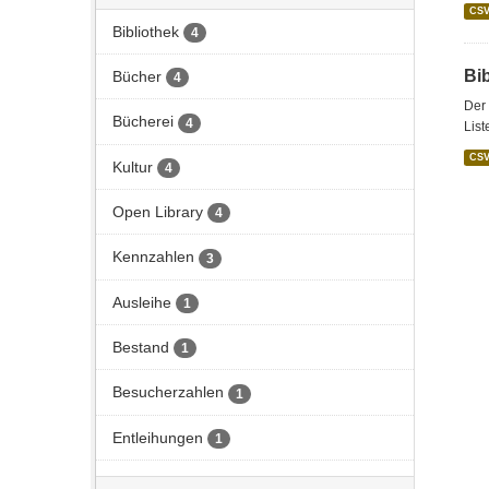
CS
Bibliothek
4
Bi
Bücher
4
Der 
Bücherei
4
List
CS
Kultur
4
Open Library
4
Kennzahlen
3
Ausleihe
1
Bestand
1
Besucherzahlen
1
Entleihungen
1