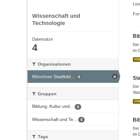
Liz
For
Wissenschaft und
Technologie
Bi
Datensätze
4
Der 
im 
CS
Organisationen
Münchner Stadtbibl...
4
St
Der 
Stad
Gruppen
CS
Bildung, Kultur und...
4
Wissenschaft und Te...
Bi
4
Der 
im C
Tags