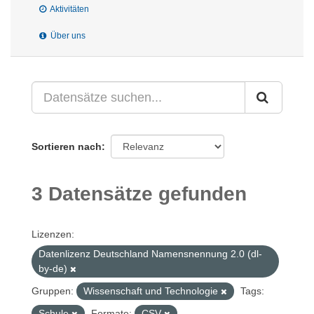
Aktivitäten
Über uns
Sortieren nach
3 Datensätze gefunden
Lizenzen:
Datenlizenz Deutschland Namensnennung 2.0 (dl-
by-de)
Gruppen:
Wissenschaft und Technologie
Tags:
Schule
Formate:
CSV