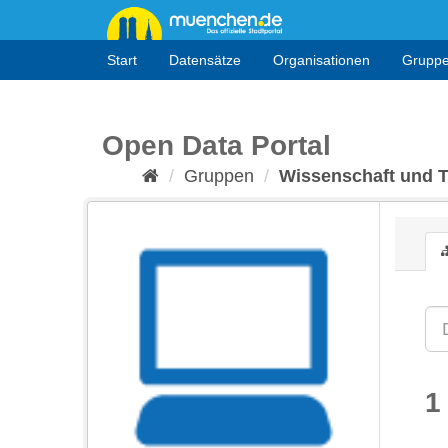
Überspringen
zum
Inhalt
Start
Datensätze
Organisationen
Grupp
Open Data Portal
Gruppen
Wissenschaft und 
1