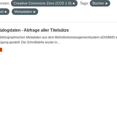
enzen:
Creative Commons Zero (CC0 1.0)
Tags:
Bücher
tel
Metadaten
alogdaten - Abfrage aller Titelsätze
 bibliographischen Metadaten aus dem Bibliotheksmanagementsystem aDIS/BMS wer
ügung gestellt. Die Schnittstelle wurde in...
L