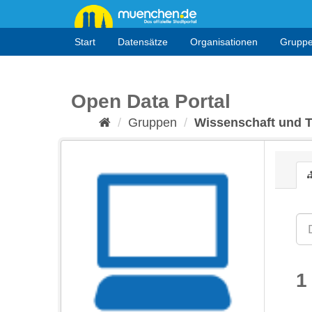
Überspringen
zum
Inhalt
Start
Datensätze
Organisationen
Grupp
Open Data Portal
Gruppen
Wissenschaft und 
1