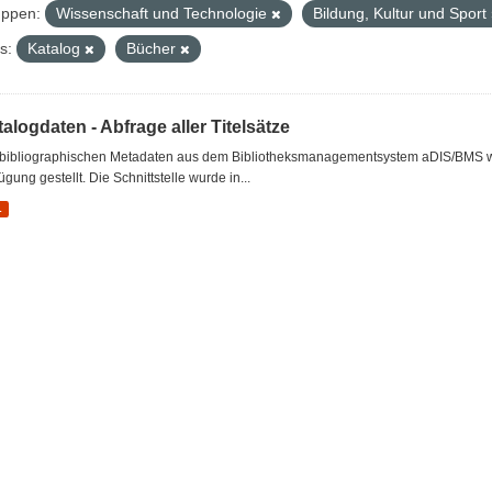
ppen:
Wissenschaft und Technologie
Bildung, Kultur und Sport
s:
Katalog
Bücher
alogdaten - Abfrage aller Titelsätze
 bibliographischen Metadaten aus dem Bibliotheksmanagementsystem aDIS/BMS wer
ügung gestellt. Die Schnittstelle wurde in...
L