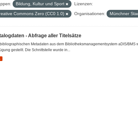
ppen:
Bildung, Kultur und Sport
Lizenzen:
reative Commons Zero (CC0 1.0)
Organisationen:
Münchner Stad
alogdaten - Abfrage aller Titelsätze
 bibliographischen Metadaten aus dem Bibliotheksmanagementsystem aDIS/BMS wer
ügung gestellt. Die Schnittstelle wurde in...
L