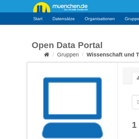
Überspringen
zum
Inhalt
Start
Datensätze
Organisationen
Grupp
Open Data Portal
Gruppen
Wissenschaft und 
1