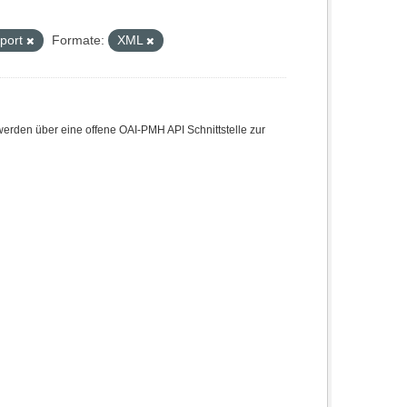
Sport
Formate:
XML
den über eine offene OAI-PMH API Schnittstelle zur