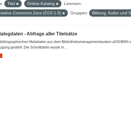
s:
Titel
Online-Katalog
Lizenzen:
reative Commons Zero (CC0 1.0)
Gruppen:
Bildung, Kultur und 
alogdaten - Abfrage aller Titelsätze
 bibliographischen Metadaten aus dem Bibliotheksmanagementsystem aDIS/BMS wer
ügung gestellt. Die Schnittstelle wurde in...
L