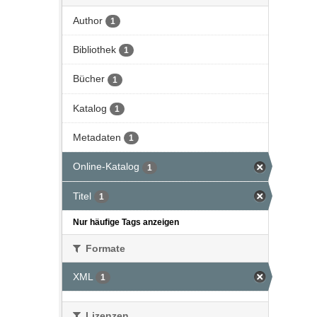
Author
1
Bibliothek
1
Bücher
1
Katalog
1
Metadaten
1
Online-Katalog
1
Titel
1
Nur häufige Tags anzeigen
Formate
XML
1
Lizenzen