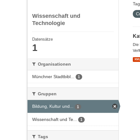
Tag
C
Wissenschaft und
Technologie
Kat
Datensätze
1
Die
Verf
XM
Organisationen
Münchner Stadtbibl...
1
Gruppen
Bildung, Kultur und...
1
Wissenschaft und Te...
1
Tags