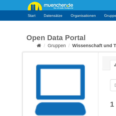
Überspringen
zum
Inhalt
Start
Datensätze
Organisationen
Grupp
Open Data Portal
Gruppen
Wissenschaft und 
1