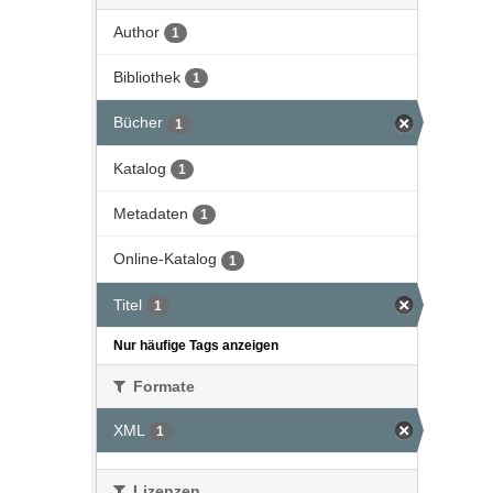
Author
1
Bibliothek
1
Bücher
1
Katalog
1
Metadaten
1
Online-Katalog
1
Titel
1
Nur häufige Tags anzeigen
Formate
XML
1
Lizenzen