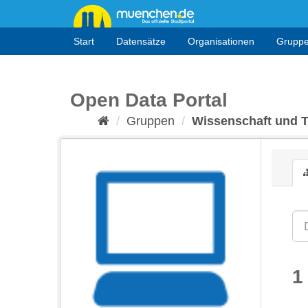
Überspringen
zum
Inhalt
Start
Datensätze
Organisationen
Grupp
Open Data Portal
Gruppen
Wissenschaft und 
1