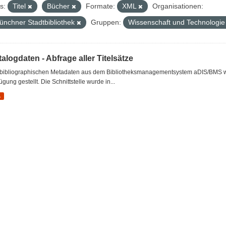
s:
Titel
Bücher
Formate:
XML
Organisationen:
ünchner Stadtbibliothek
Gruppen:
Wissenschaft und Technologi
alogdaten - Abfrage aller Titelsätze
 bibliographischen Metadaten aus dem Bibliotheksmanagementsystem aDIS/BMS wer
ügung gestellt. Die Schnittstelle wurde in...
L