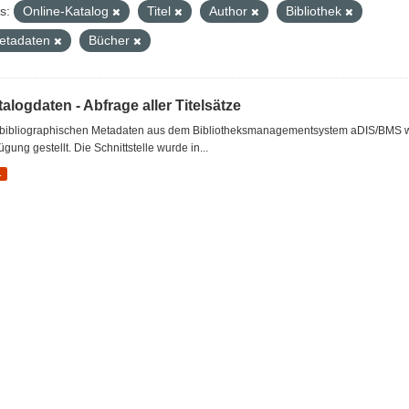
s:
Online-Katalog
Titel
Author
Bibliothek
etadaten
Bücher
alogdaten - Abfrage aller Titelsätze
 bibliographischen Metadaten aus dem Bibliotheksmanagementsystem aDIS/BMS wer
ügung gestellt. Die Schnittstelle wurde in...
L