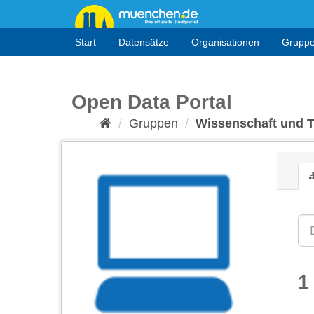
Überspringen
zum
Inhalt
Start
Datensätze
Organisationen
Grupp
Open Data Portal
Gruppen
Wissenschaft und 
1