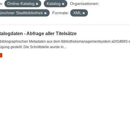
s:
Online-Katalog
Katalog
Organisationen:
ünchner Stadtbibliothek
Formate:
XML
alogdaten - Abfrage aller Titelsätze
 bibliographischen Metadaten aus dem Bibliotheksmanagementsystem aDIS/BMS wer
ügung gestellt. Die Schnittstelle wurde in...
L