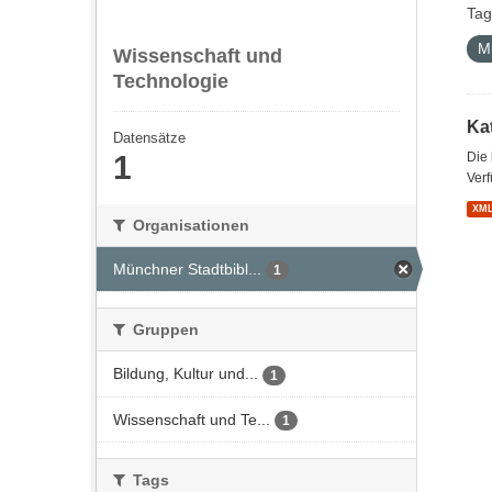
Tag
M
Wissenschaft und
Technologie
Kat
Datensätze
1
Die
Verf
XM
Organisationen
Münchner Stadtbibl...
1
Gruppen
Bildung, Kultur und...
1
Wissenschaft und Te...
1
Tags