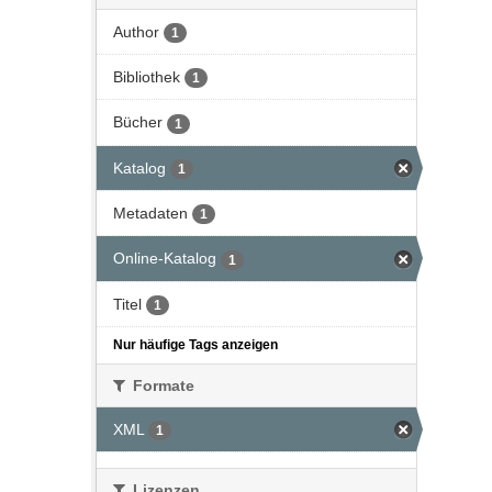
Author
1
Bibliothek
1
Bücher
1
Katalog
1
Metadaten
1
Online-Katalog
1
Titel
1
Nur häufige Tags anzeigen
Formate
XML
1
Lizenzen