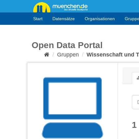
Überspringen
zum
Inhalt
Start
Datensätze
Organisationen
Grupp
Open Data Portal
Gruppen
Wissenschaft und 
1