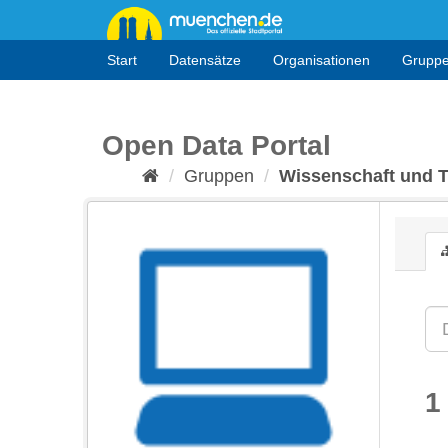
Überspringen
zum
Inhalt
Start
Datensätze
Organisationen
Grupp
Open Data Portal
Gruppen
Wissenschaft und 
1