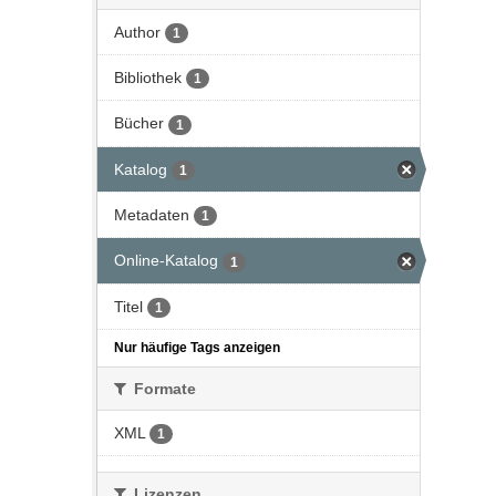
Author
1
Bibliothek
1
Bücher
1
Katalog
1
Metadaten
1
Online-Katalog
1
Titel
1
Nur häufige Tags anzeigen
Formate
XML
1
Lizenzen