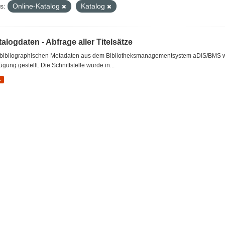
s:
Online-Katalog
Katalog
alogdaten - Abfrage aller Titelsätze
 bibliographischen Metadaten aus dem Bibliotheksmanagementsystem aDIS/BMS wer
ügung gestellt. Die Schnittstelle wurde in...
L