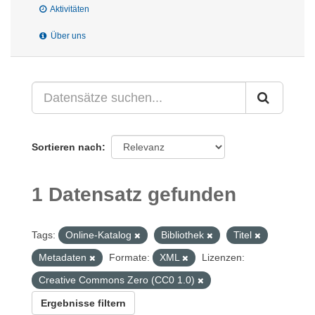
Aktivitäten
Über uns
Sortieren nach
1 Datensatz gefunden
Tags:
Online-Katalog
Bibliothek
Titel
Metadaten
Formate:
XML
Lizenzen:
Creative Commons Zero (CC0 1.0)
Ergebnisse filtern