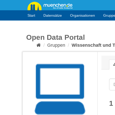
Überspringen
zum
Inhalt
Start
Datensätze
Organisationen
Grupp
Open Data Portal
Gruppen
Wissenschaft und 
1