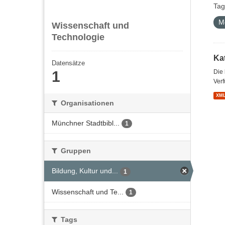
Tag
M
Wissenschaft und
Technologie
Kat
Datensätze
1
Die
Verf
XM
Organisationen
Münchner Stadtbibl...
1
Gruppen
Bildung, Kultur und...
1
Wissenschaft und Te...
1
Tags