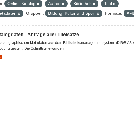
s:
Online-Katalog
Author
Bibliothek
Titel
etadaten
Gruppen:
Bildung, Kultur und Sport
Formate:
XM
alogdaten - Abfrage aller Titelsätze
 bibliographischen Metadaten aus dem Bibliotheksmanagementsystem aDIS/BMS wer
ügung gestellt. Die Schnittstelle wurde in...
L