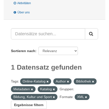
Aktivitäten
Über uns
Sortieren nach
1 Datensatz gefunden
Tags:
Online-Katalog
Author
Bibliothek
Metadaten
Katalog
Gruppen:
Bildung, Kultur und Sport
Formate:
XML
Ergebnisse filtern