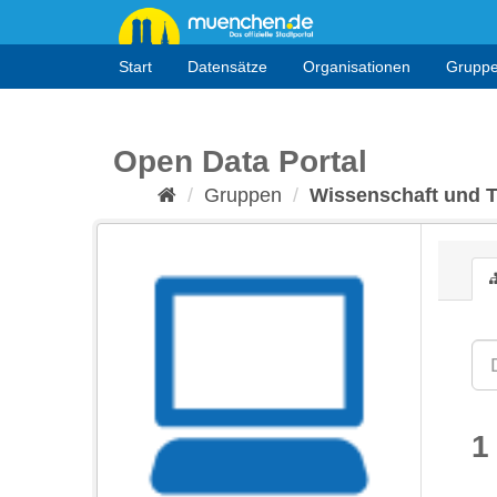
Überspringen
zum
Inhalt
Start
Datensätze
Organisationen
Grupp
Open Data Portal
Gruppen
Wissenschaft und 
1