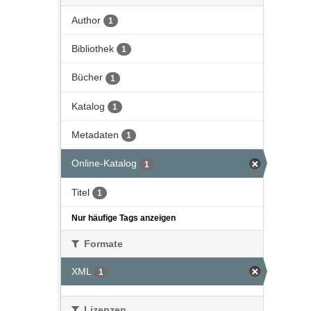
Author
1
Bibliothek
1
Bücher
1
Katalog
1
Metadaten
1
Online-Katalog
1
Titel
1
Nur häufige Tags anzeigen
Formate
XML
1
Lizenzen