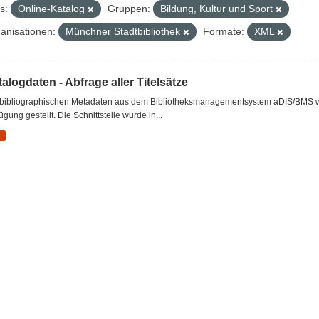
s:
Online-Katalog
Gruppen:
Bildung, Kultur und Sport
anisationen:
Münchner Stadtbibliothek
Formate:
XML
alogdaten - Abfrage aller Titelsätze
 bibliographischen Metadaten aus dem Bibliotheksmanagementsystem aDIS/BMS wer
ügung gestellt. Die Schnittstelle wurde in...
L